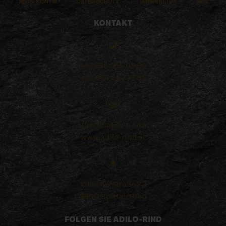
MEIN KONTO
DATENSCHUTZ
IMPRESSUM
AGB
KONTAKT
+43 676 355 05 06
+43 664 240 77 59
office@adilo-rind.at
www.adilo-rind.at
Villacherstraße 72
9800 Spittal/Drau
FOLGEN SIE ADILO-RIND