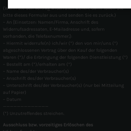
(Wenn Sie den Vertrag widerrufen wollen, dann füllen Sie
bitte dieses Formular aus und senden Sie es zurück.)
– An [Einsetzen: Namen/Firma, Anschrift des
Widerrufsadressaten, E-Mailadresse und, sofern
vorhanden, die Telefaxnummer.]:
– Hiermit widerrufe(n) ich/wir (*) den von mir/uns (*)
abgeschlossenen Vertrag über den Kauf der folgenden
Waren (*)/ die Erbringung der folgenden Dienstleistung (*)
– Bestellt am (*)/erhalten am (*)
– Name des/der Verbraucher(s)
– Anschrift des/der Verbraucher(s)
– Unterschrift des/der Verbraucher(s) (nur bei Mitteilung
auf Papier)
– Datum
—————————————
(*) Unzutreffendes streichen.
Ausschluss bzw. vorzeitiges Erlöschen des