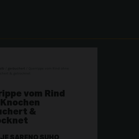
alb
/
geräuchert
/ Querrippe vom Rind ohne
chert & getrocknet
rippe vom Rind
 Knochen
uchert &
ocknet
JE SARENO SUHO