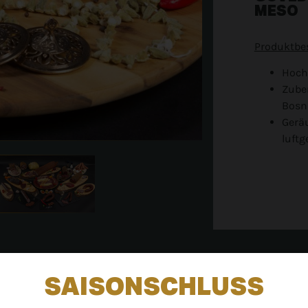
MESO
Produktbe
Hoch
Zuber
Bosni
Gerä
luftg
SAISONSCHLUSS