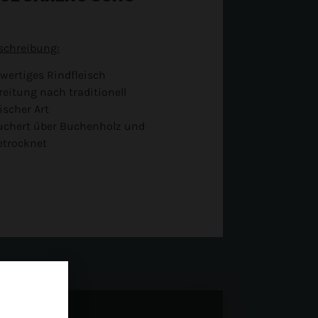
schreibung:
wertiges Rindfleisch
eitung nach traditionell
scher Art
uchert über Buchenholz und
etrocknet