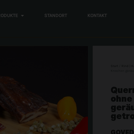
RODUKTE
STANDORT
KONTAKT
Start
/
Rind | K
Knochen geräu
Quer
ohne
gerä
getr
GOVED