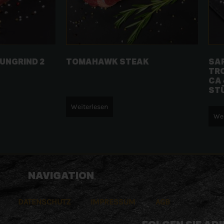
UNGRIND 2
TOMAHAWK STEAK
SA
TR
CA 
ST
Weiterlesen
Wei
NAVIGATION
DATENSCHUTZ
IMPRESSUM
AGB