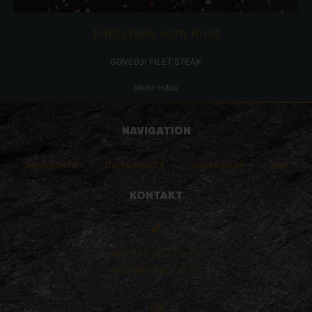
Filetsteak vom Rind
GOVEDJI FILET STEAK
Mehr Infos
NAVIGATION
MEIN KONTO
DATENSCHUTZ
IMPRESSUM
AGB
KONTAKT
+43 676 355 05 06
+43 664 240 77 59