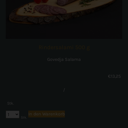
Rindersalami 500 g
Govedja Salama
€
13,25
/
Stk.
In den Warenkorb
Stk.