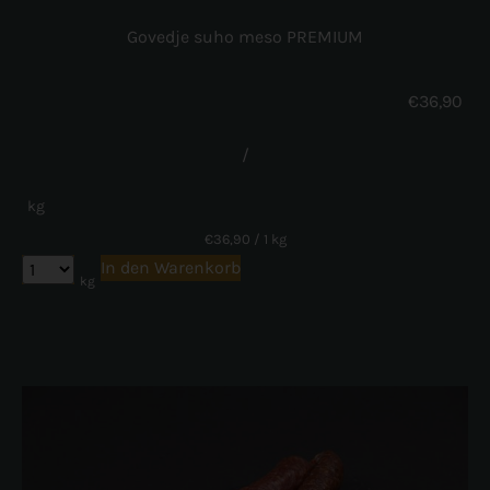
Govedje suho meso PREMIUM
€
36,90
/
kg
€
36,90
/ 1 kg
In den Warenkorb
kg