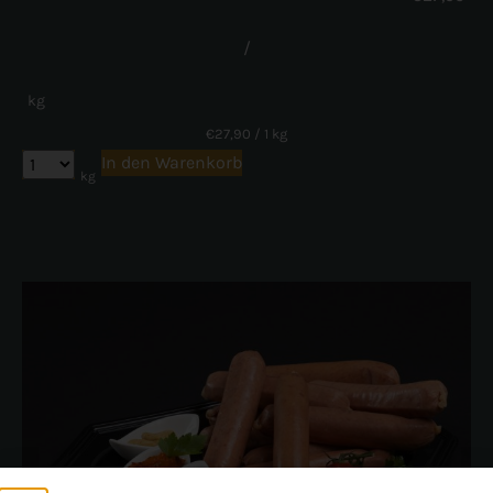
/
kg
€
27,90
/ 1 kg
In den Warenkorb
kg