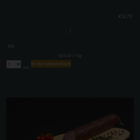
€
12,75
/
Stk.
€
25,50
/ 1 kg
In den Warenkorb
Stk.