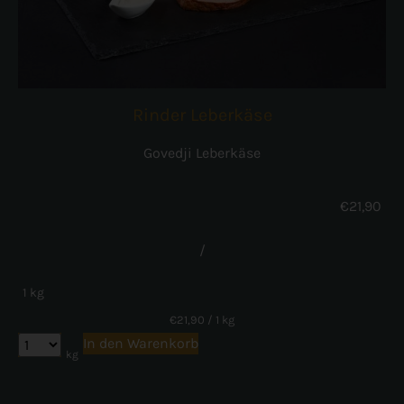
Rinder Leberkäse
Govedji Leberkäse
€
21,90
/
1 kg
€
21,90
/ 1 kg
In den Warenkorb
kg